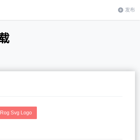
发布
下载
Rog Svg Logo