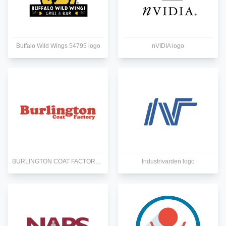
Buffalo Wild Wings 54795 logo
nVIDIA logo
BURLINGTON COAT FACTORY 1 logo
Industrivarden logo