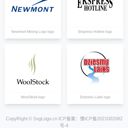
Newmont Mining Logo logo
Ekspress Hotline logo
WoolStock logo
Dziesmu Laiks logo
CopyRight © SvgLogo.cn ICP备案：
豫ICP备2021002082
号-4