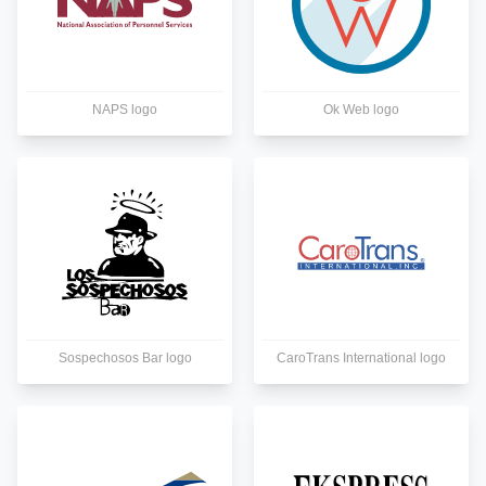
NAPS logo
Ok Web logo
Sospechosos Bar logo
CaroTrans International logo