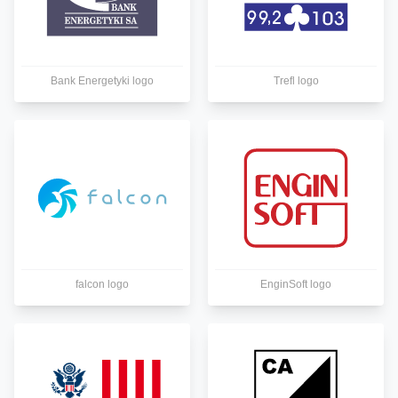
Bank Energetyki logo
Trefl logo
falcon logo
EnginSoft logo