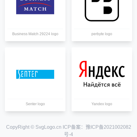
Business Match 29224 logo
perbyte logo
Senter logo
Yandex logo
CopyRight © SvgLogo.cn ICP备案：
豫ICP备2021002082
号-4