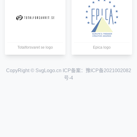
Totalforsvaret se logo
Epica logo
CopyRight © SvgLogo.cn ICP备案：
豫ICP备2021002082
号-4