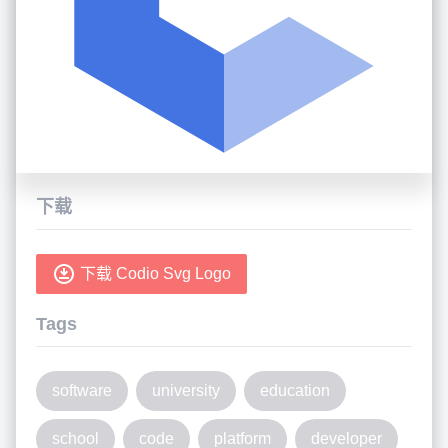
下载
下载 Codio Svg Logo
Tags
software
university
education
school
code
platform
developer