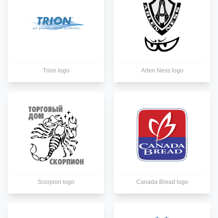
Trion logo
Arlen Ness logo
Scorpion logo
Canada Bread logo